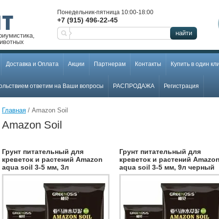
Т
Понедельник-пятница 10:00-18:00
+7 (915) 496-22-45
найти
риумистика,
ивотных
Доставка и Оплата
Акции
Партнерам
Контакты
Купить в один кл
ольствием ответим на Ваши вопросы
РАСПРОДАЖА
Регистрация
Главная
 / Amazon Soil
Amazon Soil
Грунт питательный для
Грунт питательный для
креветок и растений Amazon
креветок и растений Amazo
aqua soil 3-5 мм, 3л
aqua soil 3-5 мм, 9л черный