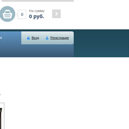
На сумму:
0
0
руб.
ик
Вход
Регистрация
n